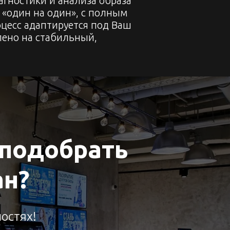
гностики и анализа образа
 «один на один», с полным
цесс адаптируется под Ваш
влено на стабильный,
 подобрать
ан?
остях!