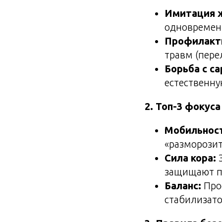
Имитация 
одновременн
Профилакти
травм (пере
Борьба с с
естественну
2. Топ-3 фокуса
Мобильност
«разморозит
Сила кора:
Э
защищают п
Баланс:
Про
стабилизато