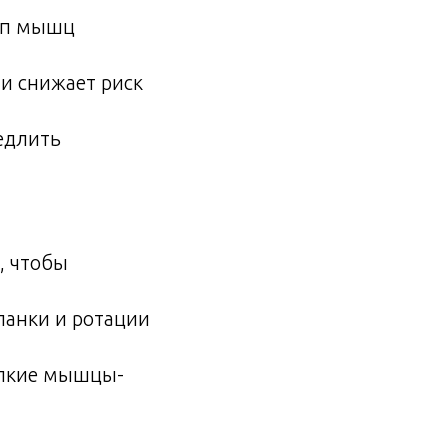
пп мышц
и снижает риск
едлить
, чтобы
ланки и ротации
елкие мышцы-