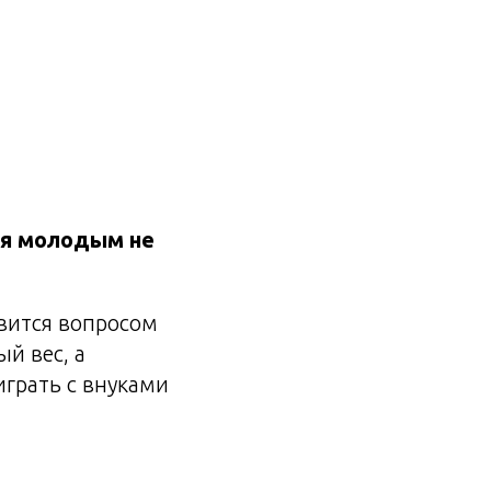
ся молодым не
овится вопросом
й вес, а
играть с внуками