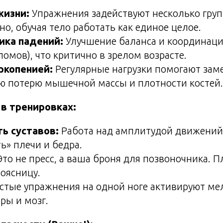
жизни:
Упражнения задействуют несколько гру
о, обучая тело работать как единое целое.
ка падений:
Улучшение баланса и координаци
ломов), что критично в зрелом возрасте.
аркопенией:
Регулярные нагрузки помогают зам
ю потерю мышечной массы и плотности костей.
 в тренировках:
ь суставов:
Работа над амплитудой движений
ь» плечи и бедра.
то не пресс, а ваша броня для позвоночника. П
оясницу.
стые упражнения на одной ноге активируют м
ры и мозг.