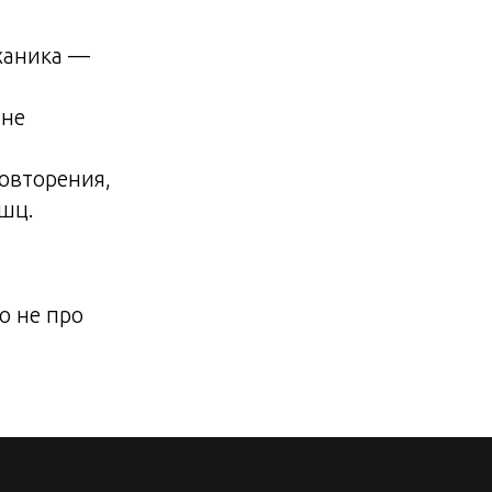
ханика —
 не
овторения,
шц.
о не про