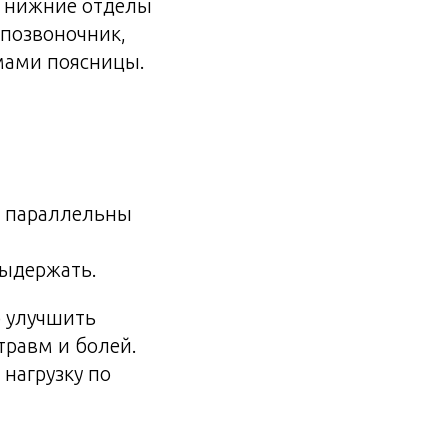
т нижние отделы
 позвоночник,
емами поясницы.
ся параллельны
выдержать.
о улучшить
травм и болей.
 нагрузку по