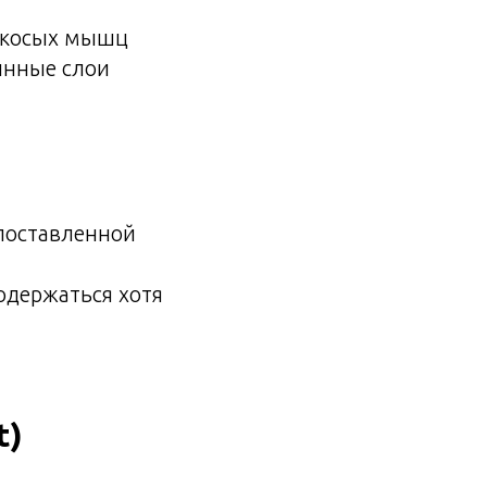
ю косых мышц
инные слои
 поставленной
одержаться хотя
t)