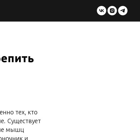
репить
нно тех, кто
е. Существует
тие мышц
оночник и