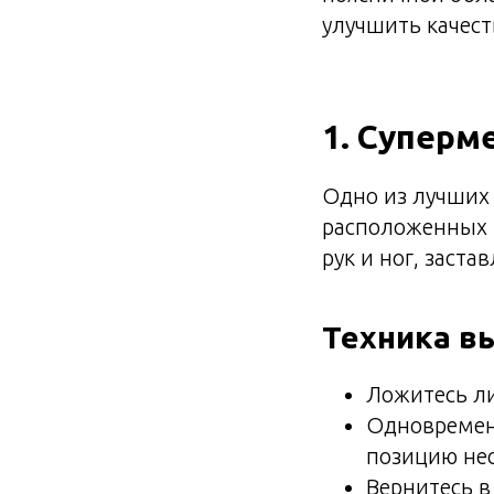
улучшить качест
1. Суперм
Одно из лучших
расположенных 
рук и ног, заст
Техника в
Ложитесь ли
Одновременн
позицию нес
Вернитесь в