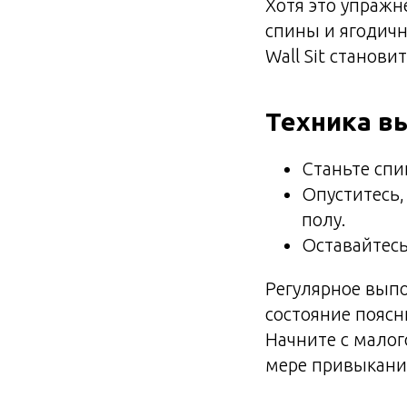
Хотя это упражн
спины и ягодич
Wall Sit станов
Техника в
Станьте спи
Опуститесь,
полу.
Оставайтесь
Регулярное вып
состояние поясн
Начните с малог
мере привыкани