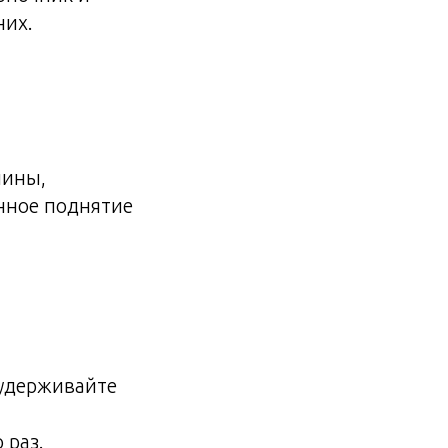
них.
пины,
нное поднятие
 удерживайте
 раз.