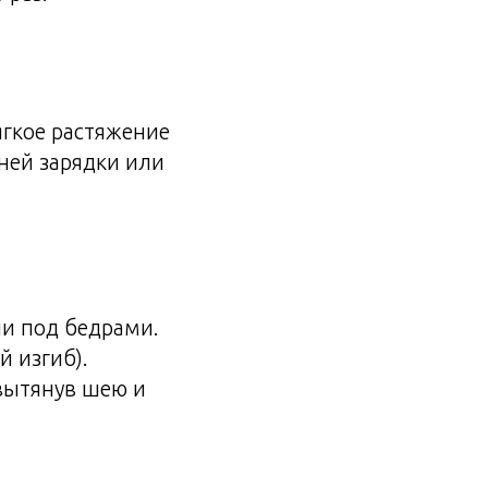
ягкое растяжение
ней зарядки или
ни под бедрами.
й изгиб).
вытянув шею и