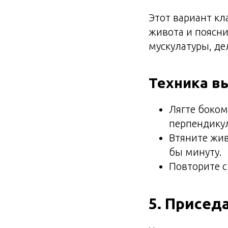
Этот вариант к
живота и поясни
мускулатуры, де
Техника в
Лягте боком
перпендикул
Втяните жив
бы минуту.
Повторите с
5. Приседа