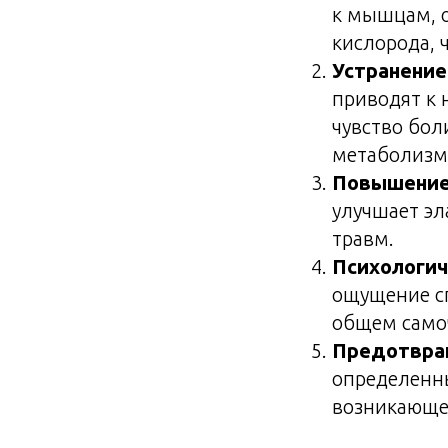
к мышцам, 
кислорода, 
Устранение
приводят к
чувство бол
метаболизм
Повышение
улучшает эл
травм.
Психологич
ощущение сп
общем самоч
Предотвращ
определенны
возникающе