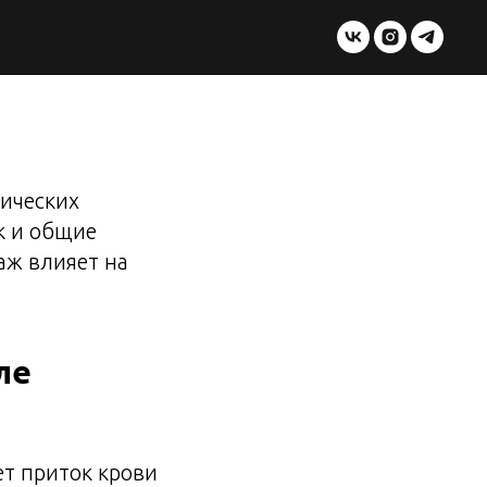
ических
к и общие
аж влияет на
ле
ет приток крови