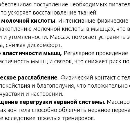
обеспечивая поступление необходимых питате
что ускоряет восстановление тканей.
 молочной кислоты
. Интенсивные физические 
 накоплению молочной кислоты в мышцах, что 
и и утомленности. Массаж помогает устранить э
а, снижая дискомфорт.
 эластичности мышц
. Регулярное проведение
астичность мышц и связок, что снижает риск п
еское расслабление
. Физический контакт с т
окойствия и благополучия, что положительно 
увствии и настроении.
ение перегрузки нервной системы
. Массир
х зон тела способно облегчить нервное перен
е вследствие тяжелых тренировок.