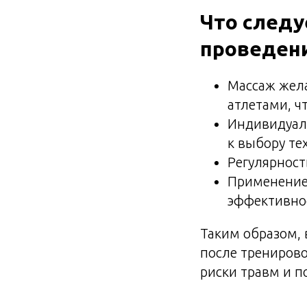
Что следу
проведен
Массаж жел
атлетами, ч
Индивидуал
к выбору те
Регулярнос
Применение 
эффективно
Таким образом, 
после тренирово
риски травм и п