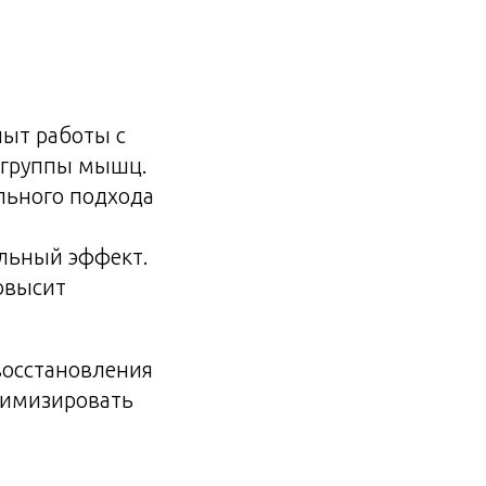
ыт работы с
е группы мышц.
льного подхода
льный эффект.
овысит
восстановления
нимизировать