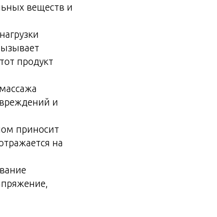
льных веществ и
нагрузки
вызывает
тот продукт
 массажа
овреждений и
елом приносит
отражается на
ование
апряжение,