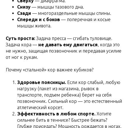
Сверху
— диафрагма.
Снизу
— мышцы тазового дна.
Сзади
— многораздельные мышцы спины.
Спереди и с боков
— поперечная и косые
мышцы живота.
Суть проста:
Задача пресса — сгибать туловище.
Задача кора —
не давать ему двигаться
, когда это
не нужно, защищая позвоночник и передавая усилие
от ног к рукам.
Почему «стальной» кор важнее кубиков?
Здоровье поясницы.
Если кор слабый, любую
нагрузку (пакет из магазина, рывок в
транспорте, подъем ребенка) берет на себя
позвоночник. Сильный кор — это естественный
атлетический корсет.
Эффективность в любом спорте.
Хотите
сильнее бить в теннисе? Быстрее бежать?
Глубже приседать? Мощность рождается в ногах,