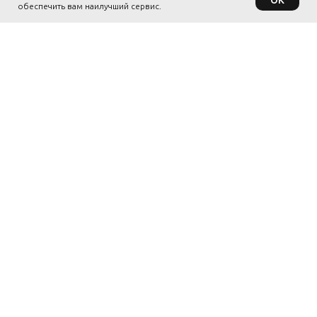
обеспечить вам наилучший сервис.
ТРЕТИННИКОВ
ДМИТРИЙ
© 2026 coach-tret.ru. Все права
защищены.
ПОЛЕЗНЫЕ ССЫЛКИ
ДОКУМЕНТЫ
ОБО МНЕ
ПОЛИТИКА
КОНФИДЕНЦИАЛЬНОСТИ
БЛОГ
ПОЛЬЗОВАТЕЛЬСКОЕ
ОНЛАЙН
СОГЛАШЕНИЕ
ПЛАНЫ