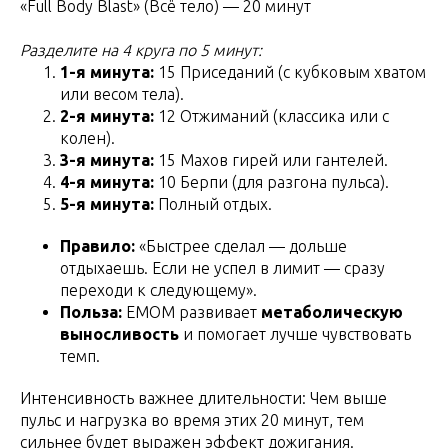
«Full Body Blast» (Всё тело) — 20 минут
Разделите на 4 круга по 5 минут:
1-я минута:
15 Приседаний (с кубковым хватом
или весом тела).
2-я минута:
12 Отжиманий (классика или с
колен).
3-я минута:
15 Махов гирей или гантелей.
4-я минута:
10 Берпи (для разгона пульса).
5-я минута:
Полный отдых.
Правило:
«Быстрее сделал — дольше
отдыхаешь. Если не успел в лимит — сразу
переходи к следующему».
Польза:
EMOM развивает
метаболическую
выносливость
и помогает лучше чувствовать
темп.
Интенсивность важнее длительности: Чем выше
пульс и нагрузка во время этих 20 минут, тем
сильнее будет выражен эффект дожигания.